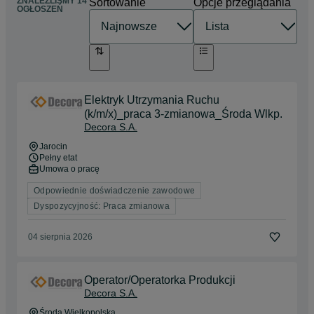
ZNALEŹLIŚMY 14
Sortowanie
Opcje przeglądania
OGŁOSZEŃ
Elektryk Utrzymania Ruchu
(k/m/x)_praca 3-zmianowa_Środa Wlkp.
Decora S.A.
Jarocin
Pełny etat
Umowa o pracę
Odpowiednie doświadczenie zawodowe
Dyspozycyjność: Praca zmianowa
04 sierpnia 2026
Operator/Operatorka Produkcji
Decora S.A.
Środa Wielkopolska