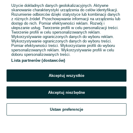
Umowa o pracę
Użycie dokładnych danych geolokalizacyjnych. Aktywne
skanowanie charakterystyki urządzenia do celów identyfikacji.
Odpowiednie doświadczenie zawodowe
Rozumienie odbiorców dzięki statystyce lub kombinacji danych
Dyspozycyjność: Praca zmianowa
z różnych źródeł. Przechowywanie informacji na urządzeniu lub
dostęp do nich. Pomiar efektywności reklam. Rozwój i
Miejsce pracy: W siedzibie firmy
ulepszanie usług. Tworzenie profili w celu personalizacji treści.
Tworzenie profili w celu spersonalizowanych reklam.
Wykorzystywanie ograniczonych danych do wyboru reklam.
Odświeżono dnia 03 sierpnia 2026
Wykorzystywanie ograniczonych danych do wyboru treści.
Pomiar efektywności treści. Wykorzystanie profili do wyboru
spersonalizowanych reklam. Wykorzystywanie profili w celu
doboru spersonalizowanych treści.
Lista partnerów (dostawców)
1
2
Akceptuj wszystkie
Akceptuj niezbędne
Ustaw preferencje
Szukaj
Obserwujesz
Dodaj
Czat
Konto