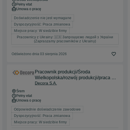
Pełny etat
Umowa o pracę
Doświadczenie nie jest wymagane
Dyspozycyjność: Praca zmianowa
Miejsce pracy: W siedzibie firmy
Pracownicy z Ukrainy: 🇺🇦 Запрошуємо людей з України
(Zapraszamy pracowników z Ukrainy)
Odświeżono dnia 03 sierpnia 2026
Pracownik produkcji/Środa
Wielkopolska/rozwój produkcji/praca od
Decora S.A.
zaraz
Śrem
Pełny etat
Umowa o pracę
Odpowiednie doświadczenie zawodowe
Dyspozycyjność: Praca zmianowa
Miejsce pracy: W siedzibie firmy