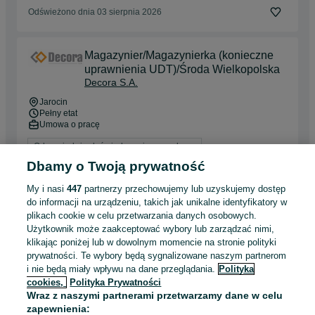
Odświeżono dnia 03 sierpnia 2026
Magazynier/Magazynierka (konieczne
uprawnienia UDT)/Środa Wielkopolska
Decora S.A.
Jarocin
Pełny etat
Umowa o pracę
Odpowiednie doświadczenie zawodowe
Dyspozycyjność: Praca zmianowa
Dbamy o Twoją prywatność
Miejsce pracy: W siedzibie firmy
My i nasi
447
partnerzy przechowujemy lub uzyskujemy dostęp
do informacji na urządzeniu, takich jak unikalne identyfikatory w
Odświeżono dnia 03 sierpnia 2026
plikach cookie w celu przetwarzania danych osobowych.
Użytkownik może zaakceptować wybory lub zarządzać nimi,
klikając poniżej lub w dowolnym momencie na stronie polityki
Magazynier/Magazynierka (konieczne
prywatności. Te wybory będą sygnalizowane naszym partnerom
uprawnienia UDT)/Środa Wielkopolska
i nie będą miały wpływu na dane przeglądania.
Polityka
Decora S.A.
cookies,
Polityka Prywatności
Wraz z naszymi partnerami przetwarzamy dane w celu
Września
zapewnienia:
Pełny etat